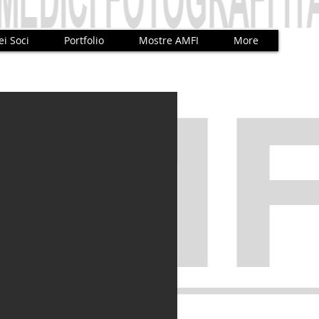
ei Soci
Portfolio
Mostre AMFI
More